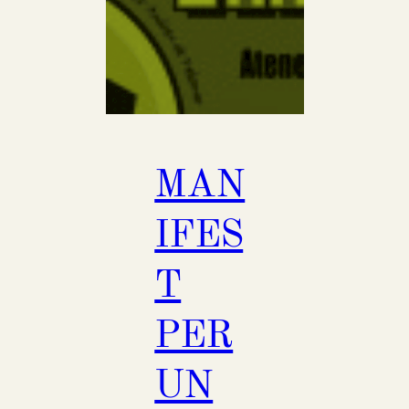
MAN
IFES
T
PER
UN