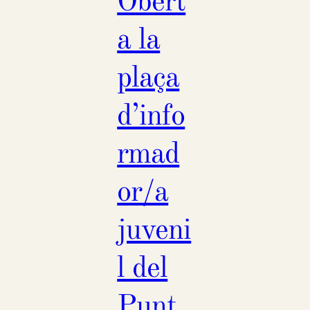
Obert
a la
plaça
d’info
rmad
or/a
juveni
l del
Punt