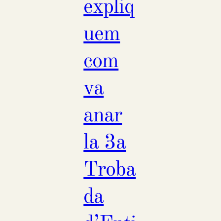
expliq
uem
com
va
anar
la 3a
Troba
da