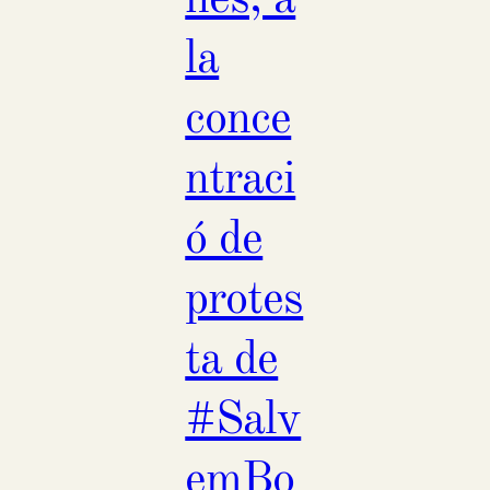
la
conce
ntraci
ó de
protes
ta de
#Salv
emBo