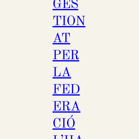
GES
TION
AT
PER
LA
FED
ERA
CIÓ