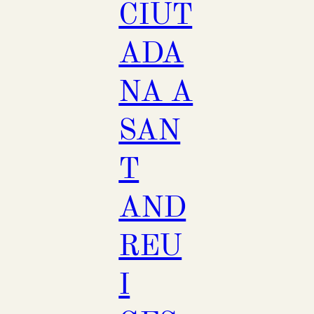
CIUT
ADA
NA A
SAN
T
AND
REU
I