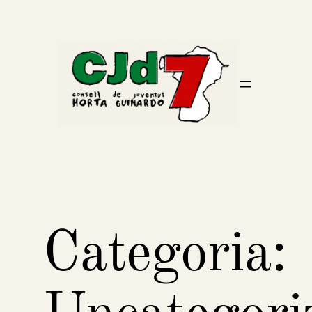
Vés
al
contingut
Categoria: