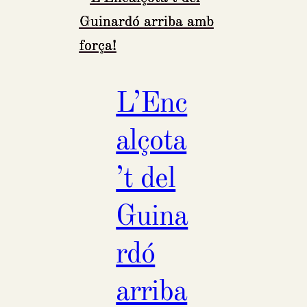
L’Enc
alçota
’t del
Guina
rdó
arriba