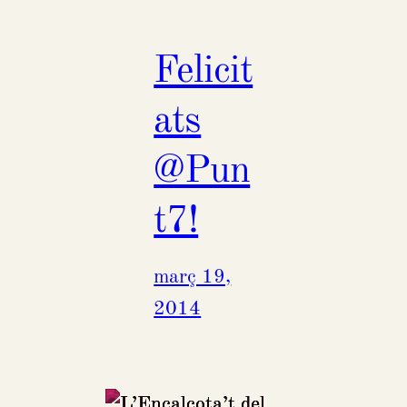
Felicit
ats
@Pun
t7!
març 19,
2014