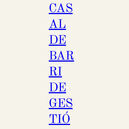
CAS
AL
DE
BAR
RI
DE
GES
TIÓ