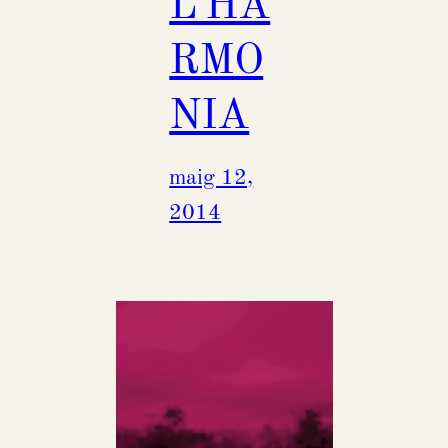
L’HA
RMO
NIA
maig 12,
2014