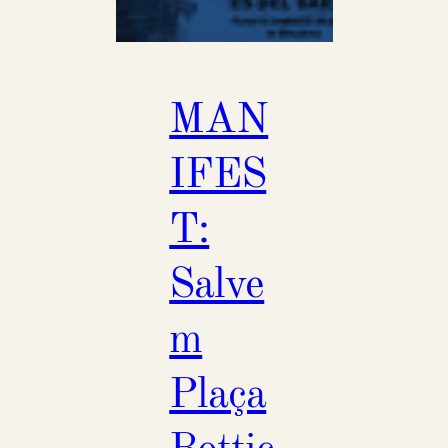
MAN
IFES
T:
Salve
m
Plaça