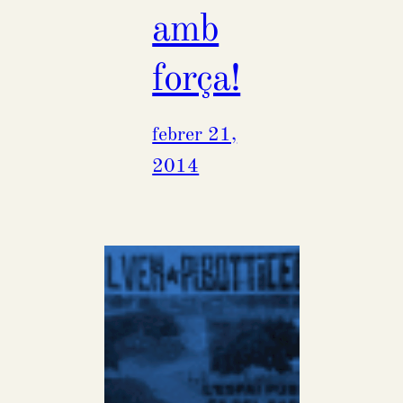
amb
força!
febrer 21,
2014