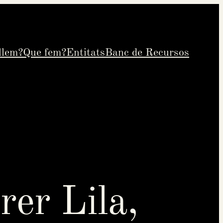
llem?
Que fem?
Entitats
Banc de Recursos
rer Lila,