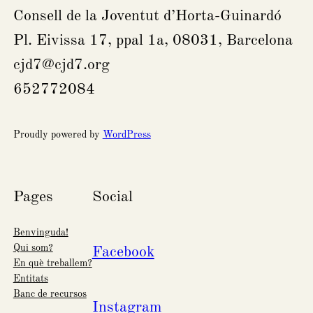
Consell de la Joventut d’Horta-Guinardó
Pl. Eivissa 17, ppal 1a, 08031, Barcelona
cjd7@cjd7.org
652772084
Proudly powered by
WordPress
Pages
Social
Benvinguda!
Qui som?
Facebook
En què treballem?
Entitats
Banc de recursos
Instagram