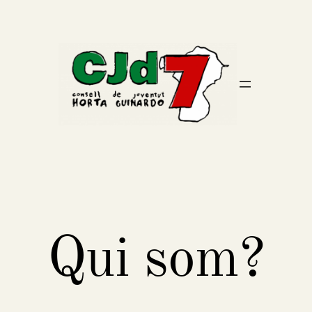
Vés
al
contingut
Qui som?