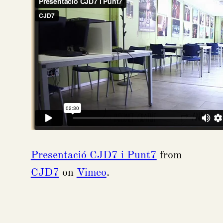
Presentació CJD7 i Punt7
from
CJD7
on
Vimeo
.