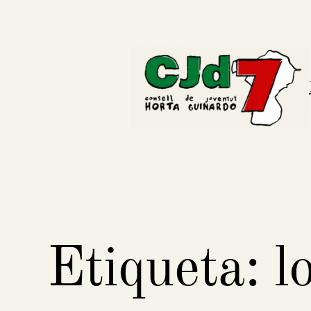
Vés
al
contingut
Etiqueta:
l