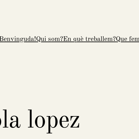
Benvinguda!
Qui som?
En què treballem?
Que fe
ola lopez