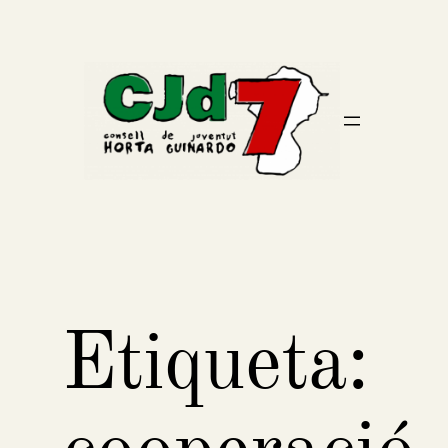
Vés
al
contingut
Etiqueta: