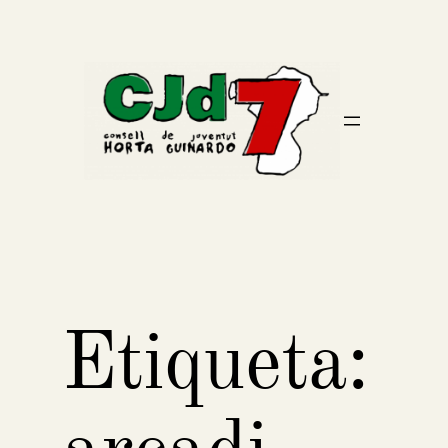
Vés
al
contingut
Etiqueta: