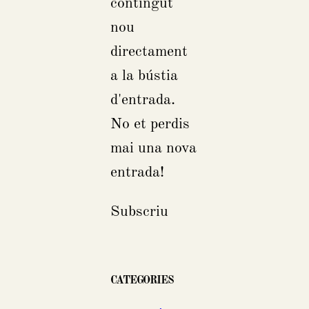
contingut
nou
directament
a la bústia
d'entrada.
No et perdis
mai una nova
entrada!
Subscriu
CATEGORIES