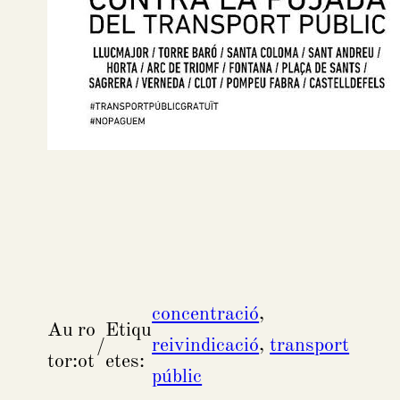
concentració
, 
Au
ro
Etiqu
/
reivindicació
, 
transport
tor:
ot
etes:
públic