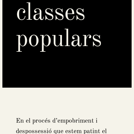
classes
populars
En el procés d’empobriment i
despossessió que estem patint el