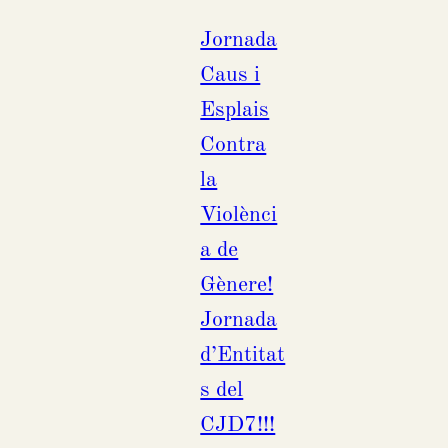
Jornada
Caus i
Esplais
Contra
la
Violènci
a de
Gènere!
Jornada
d’Entitat
s del
CJD7!!!