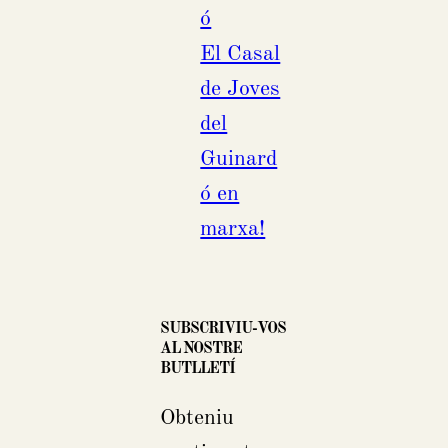
ó
El Casal
de Joves
del
Guinard
ó en
marxa!
SUBSCRIVIU-VOS
AL NOSTRE
BUTLLETÍ
Obteniu