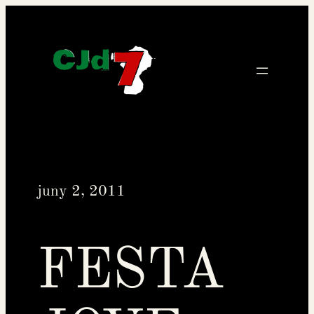
Vés
al
contingut
juny 2, 2011
FESTA