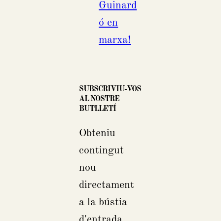
Guinard
ó en
marxa!
SUBSCRIVIU-VOS
AL NOSTRE
BUTLLETÍ
Obteniu
contingut
nou
directament
a la bústia
d'entrada.