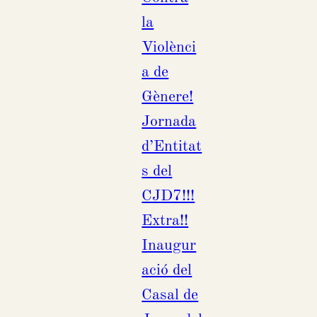
la
Violènci
a de
Gènere!
Jornada
d’Entitat
s del
CJD7!!!
Extra!!
Inaugur
ació del
Casal de